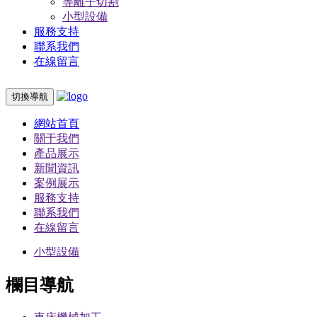
等離子切割
小型設備
服務支持
聯系我們
在線留言
切換導航
您現在的位置：
首頁
>
案例展示
>
鋸床機械加工
網站首頁
關于我們
欄目導航
產品展示
新聞資訊
車床機械加工
案例展示
銑床機械加工
服務支持
鉆床機械加工
聯系我們
鋸床機械加工
在線留言
等離子切割
小型設備
欄目導航