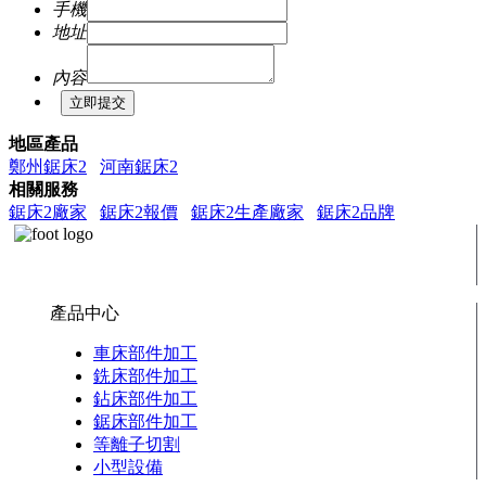
手機
地址
內容
地區產品
鄭州鋸床2
河南鋸床2
相關服務
鋸床2廠家
鋸床2報價
鋸床2生產廠家
鋸床2品牌
產品中心
車床部件加工
銑床部件加工
鉆床部件加工
鋸床部件加工
等離子切割
小型設備