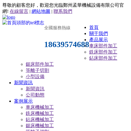
尊敬的顧客您好，歡迎您光臨鄭州孟華機械設備有限公司官
網!
在線留言
|
網站地圖
|
聯系我們
首頁
全國服務熱線
關于我們
產品展示
18639574688
車床部件加工
銑床部件加工
鉆床部件加工
鋸床部件加工
等離子切割
小型設備
新聞資訊
新聞資訊
公司動態
案例展示
車床機械加工
銑床機械加工
鉆床機械加工
鋸床機械加工